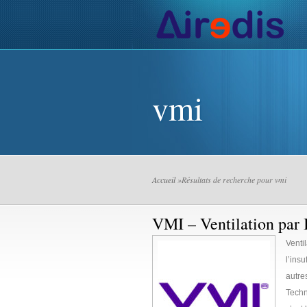
Actualités de l’AIR
Installa
vmi
Accueil
»Résultats de recherche pour vmi
VMI – Ventilation par I
Venti
l’ins
autre
Techn