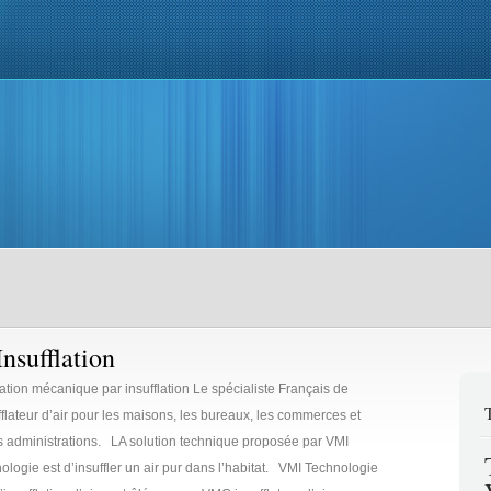
teurs VMC
Ventilation
VMC
Devis Gratuit
Témoignage
V
nsufflation
lation mécanique par insufflation Le spécialiste Français de
ufflateur d’air pour les maisons, les bureaux, les commerces et
s administrations. LA solution technique proposée par VMI
ologie est d’insuffler un air pur dans l’habitat. VMI Technologie