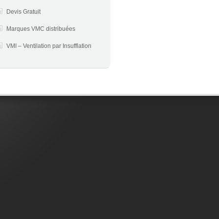
Devis Gratuit
Marques VMC distribuées
VMI – Ventilation par Insufflation