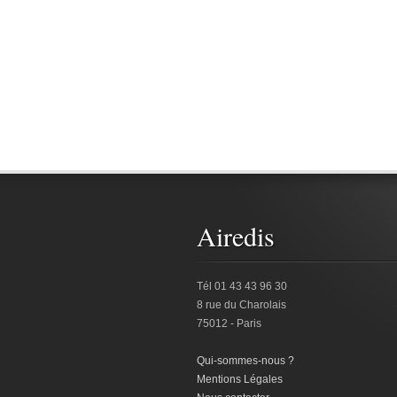
Airedis
Tél 01 43 43 96 30
8 rue du Charolais
75012 - Paris
Qui-sommes-nous ?
Mentions Légales