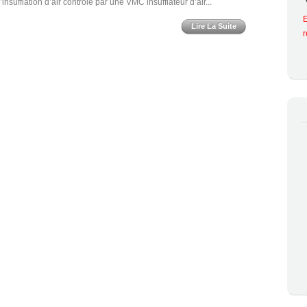
l’insufflation d’air contrôlé par une VMC insufflateur d’air...
E
Lire La Suite