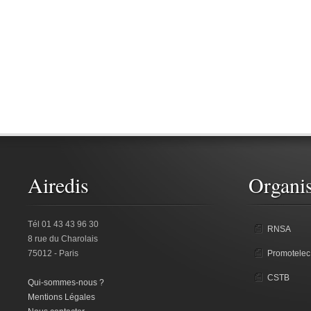
Airedis
Organis
Tél 01 43 43 96 30
RNSA
8 rue du Charolais
75012 - Paris
Promotelec
CSTB
Qui-sommes-nous ?
Mentions Légales