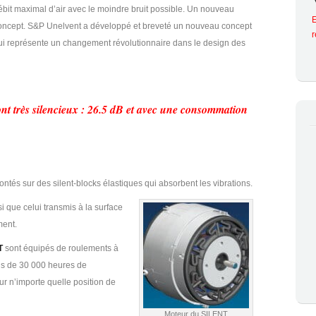
ébit maximal d’air avec le moindre bruit possible. Un nouveau
E
oncept. S&P Unelvent a développé et breveté un nouveau concept
ui représente un changement révolutionnaire dans le design des
t très silencieux : 26.5 dB et avec une consommation
ntés sur des silent-blocks élastiques qui absorbent les vibrations.
nsi que celui transmis à la surface
ment.
T
sont équipés de roulements à
lus de 30 000 heures de
ur n’importe quelle position de
Moteur du SILENT