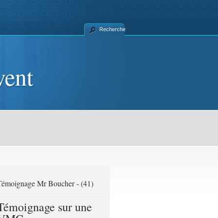
Recherche
MI – Ventilation par Insufflation
vent
Témoignage Mr Boucher - (41)
Témoignage sur une