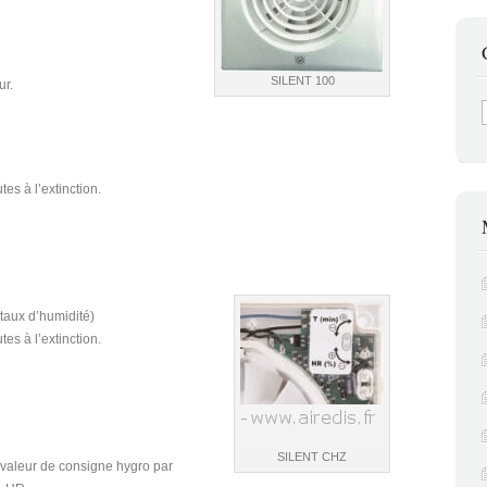
SILENT 100
ur.
C
es à l’extinction.
taux d’humidité)
es à l’extinction.
SILENT CHZ
a valeur de consigne hygro par