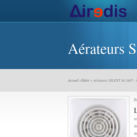
Actualités de l’AIR
Installa
Aérateurs 
Accueil
»
Slider
» Aérateurs SILENT de S&P – 
[t
so
d
d