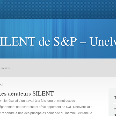
teurs VMC
Ventilation
VMC
Devis Gratuit
Témoignage
V
SILENT de S&P – Unel
Unelvent
oc]
Les aérateurs SILENT
nt le résultat d’un travail à la fois long et minutieux du
épartement de recherche et développement de S&P Unelvent, afin
e répondre à une des principales demande du marché : extraire le