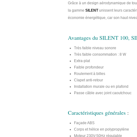
Grâce à un design aérodynamique de tous
la gamme
SILENT
unissent leurs caractér
économie énergétique, car son haut nivea
Avantages du SILENT 100, S
Très faible niveau sonore
Très faible consommation : 8 W
Extra-plat
Faible profondeur
Roulement à billes
Clapet anti-retour
Installation murale ou en plafond
Passe câble avec joint caoutchouc
Caractéristiques générales
:
Façade ABS
Corps et hélice en polypropylène
Moteur 230V-50Hz régulable