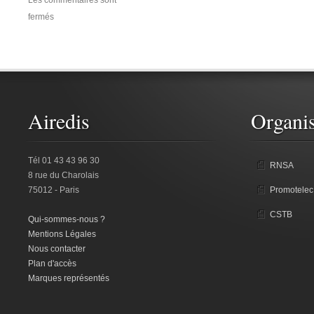
Les commentaires sont
fermés
Airedis
Organis
Tél 01 43 43 96 30
RNSA
8 rue du Charolais
75012 - Paris
Promotelec
CSTB
Qui-sommes-nous ?
Mentions Légales
Nous contacter
Plan d'accès
Marques représentés