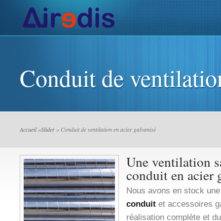
Actualités de l’AIR
Installateurs VMC
Ventilation
V
Conduit de ventilatio
Accueil
»
Slider
» Conduit de ventilation en acier galvanisé
Une ventilation s
conduit en acier 
Nous avons en stock une
conduit
et accessoires ga
réalisation complète et du