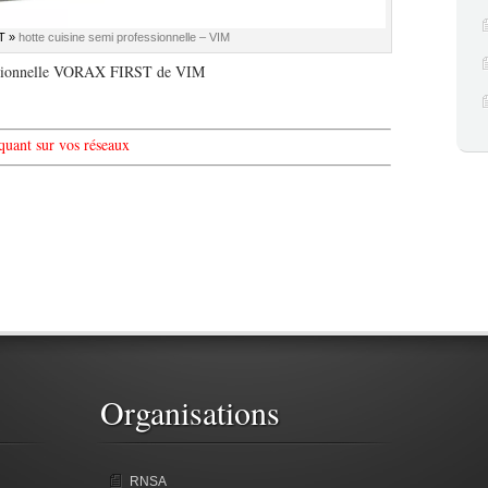
T »
hotte cuisine semi professionnelle – VIM
fessionnelle VORAX FIRST de VIM
iquant sur vos réseaux
Organisations
RNSA