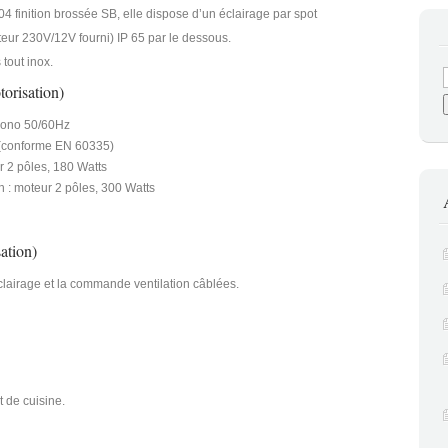
 finition brossée SB, elle dispose d’un éclairage par spot
ur 230V/12V fourni) IP 65 par le dessous.
 tout inox.
orisation)
mono 50/60Hz
e (conforme EN 60335)
 2 pôles, 180 Watts
 : moteur 2 pôles, 300 Watts
ation)
lairage et la commande ventilation câblées.
 de cuisine.