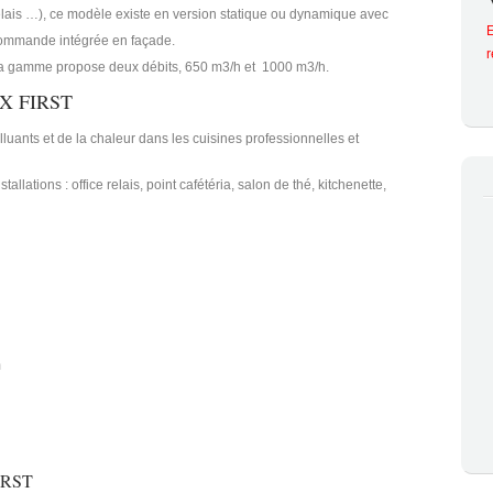
elais …), ce modèle existe en version statique ou dynamique avec
E
ommande intégrée en façade.
a gamme propose deux débits, 650 m3/h et 1000 m3/h.
AX FIRST
polluants et de la chaleur dans les cuisines professionnelles et
allations : office relais, point cafétéria, salon de thé, kitchenette,
m
FIRST