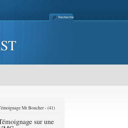
Recherche
MI – Ventilation par Insufflation
RST
Témoignage Mr Boucher - (41)
Témoignage sur une