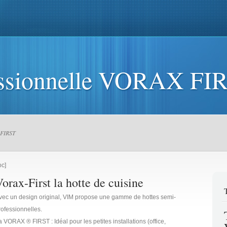
teurs VMC
Ventilation
VMC
Devis Gratuit
Témoignage
V
essionnelle VORAX FI
 FIRST
oc]
orax-First la hotte de cuisine
vec un design original, VIM propose une gamme de hottes semi-
rofessionnelles.
a VORAX ® FIRST : Idéal pour les petites installations (office,