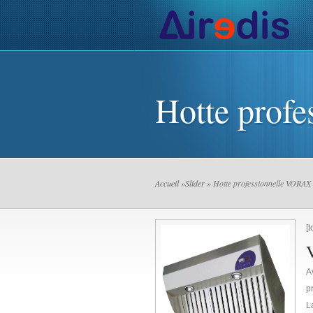
Actualités de l’AIR
Installa
Hotte prof
Accueil
»
Slider
» Hotte professionnelle VORAX
[t
V
A
p
L