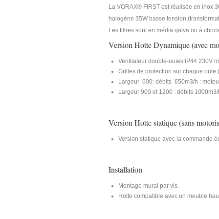
La VORAX® FIRST est réalisée en inox 304
halogène 35W basse tension (transformate
Les filtres sont en média galva ou à chocs
Version Hotte Dynamique (avec mot
Ventilateur double-ouïes IP44 230V 
Grilles de protection sur chaque ouï
Largeur 600: débits 650m3/h : moteur
Largeur 900 et 1200 : débits 1000m3/h
Version Hotte statique (sans motoris
Version statique avec la commande éc
Installation
Montage mural par vis.
Hotte compatible avec un meuble haut