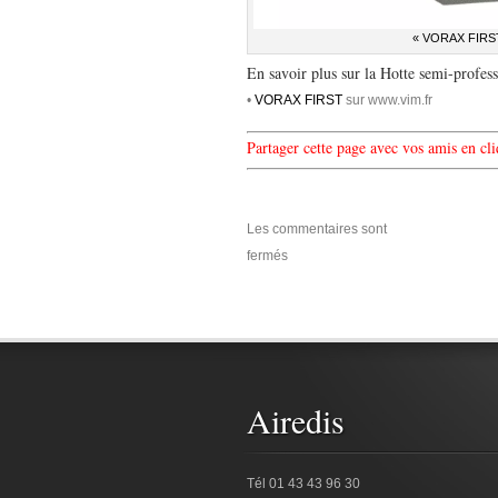
« VORAX FIRS
En savoir plus sur la Hotte semi-pro
•
VORAX FIRST
sur www.vim.fr
Partager cette page avec vos amis en cl
Les commentaires sont
fermés
Airedis
Tél 01 43 43 96 30