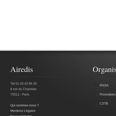
Airedis
Organis
Tél 01 43 43 96 30
RNSA
8 rue du Charolais
75012 - Paris
Promotelec
CSTB
Qui-sommes-nous ?
Mentions Légales